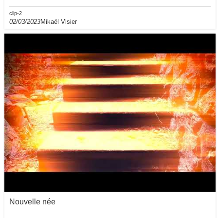
clip-2
02/03/2023
Mikaël Visier
Nouvelle née