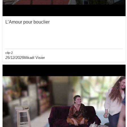
L’Amour pour bouclier
clip-2
25/12/2025
Mikaël Visier