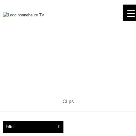
Skip
to
navigation
Skip
to
content
Clips
Filter