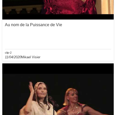
Au nom de la Puissance de Vie
clip-2
11/04/2020
Mikael Visier