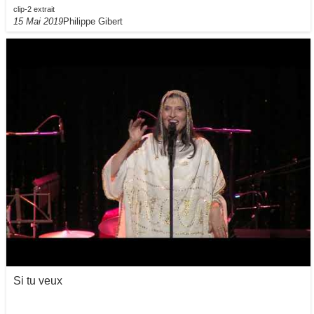
clip-2 extrait
15 Mai 2019
Philippe Gibert
Si tu veux