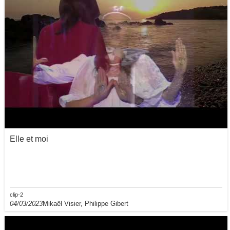
Elle et moi
clip-2
04/03/2023
Mikaël Visier, Philippe Gibert