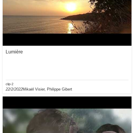
Lumière
clip-2
22/2/2022
Mikaël Visier, Philippe Gibert