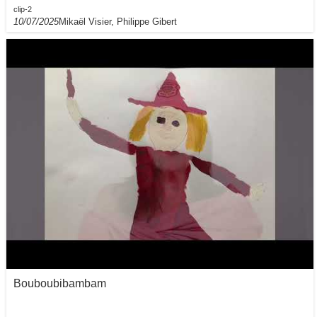
clip-2
10/07/2025
Mikaël Visier, Philippe Gibert
Bouboubibambam