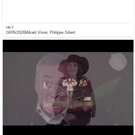
clip-2
19/05/2026
Mikaël Visier, Philippe Gibert