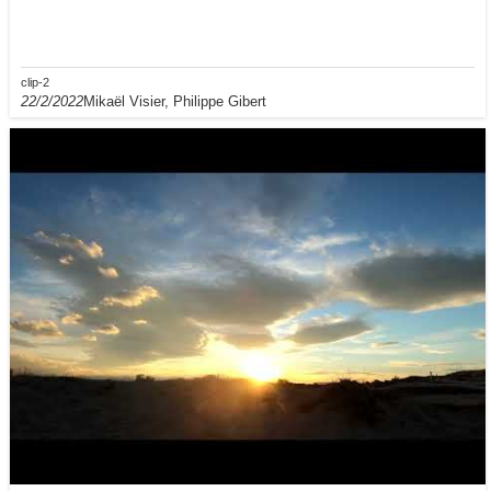
clip-2
22/2/2022
Mikaël Visier, Philippe Gibert