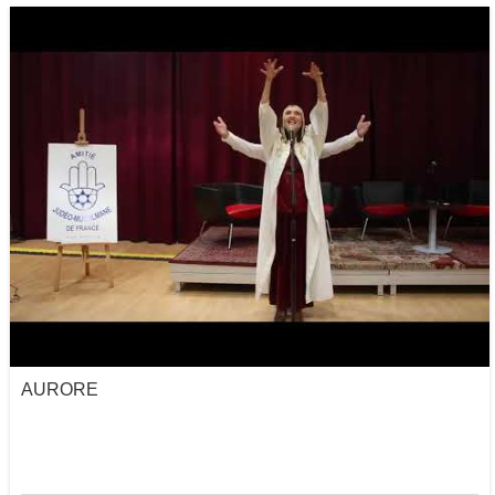
AURORE