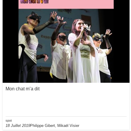
Mon chat m’a dit
spot
18 Juillet 2019
Philippe Gibert, Mikaël Visier