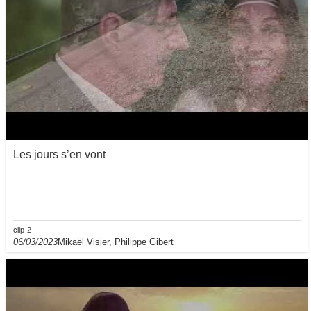
Les jours s’en vont
clip-2
06/03/2023
Mikaël Visier, Philippe Gibert