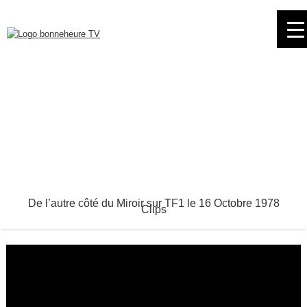
Skip
to
navigation
Skip
to
content
De l’autre côté du Miroir sur TF1 le 16 Octobre 1978
Clips