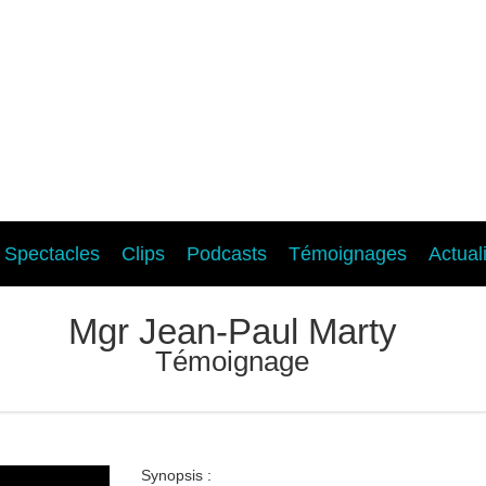
Spectacles
Clips
Podcasts
Témoignages
Actual
Mgr Jean-Paul Marty
Témoignage
Synopsis :