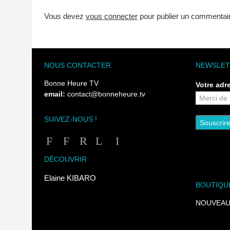
Vous devez
vous connecter
pour publier un commentai
NOUS CONTACTER
NEWSLET
Bonne Heure TV
Votre adr
email:
contact@bonneheure.tv
SUIVEZ-NOUS !
DÉCOUVRIR
Elaine KIBARO
BOUTIQU
NOUVEAU !