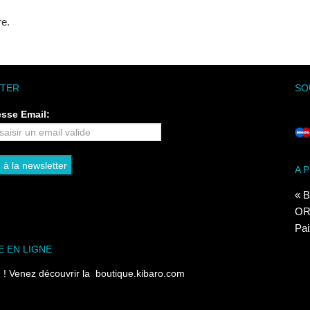
re.
TER
SO
esse Email:
A 
« B
ORI
Pai
E EN LIGNE
 Venez découvrir la
boutique.kibaro.com