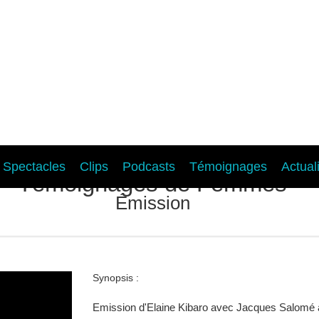
Spectacles
Clips
Podcasts
Témoignages
Actual
Témoignages de Femmes
Émission
Synopsis :
Emission d'Elaine Kibaro avec Jacques Salomé à 