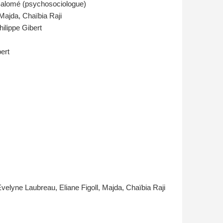
 Salomé (psychosociologue)
 Majda, Chaïbia Raji
hilippe Gibert
ert
velyne Laubreau, Eliane Figoll, Majda, Chaïbia Raji