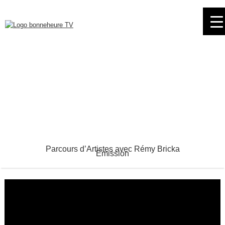
Skip
to
navigation
Skip
to
content
Parcours d’Artistes avec Rémy Bricka
Émission