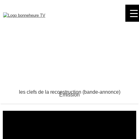
Skip
to
navigation
Skip
to
content
les clefs de la reconstruction (bande-annonce)
Émission