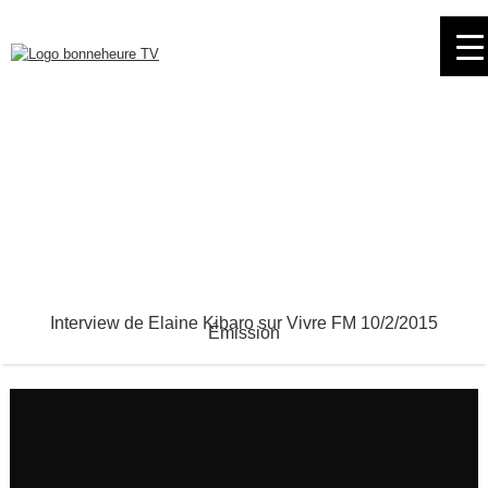
Skip
to
navigation
Skip
to
content
Interview de Elaine Kibaro sur Vivre FM 10/2/2015
Émission