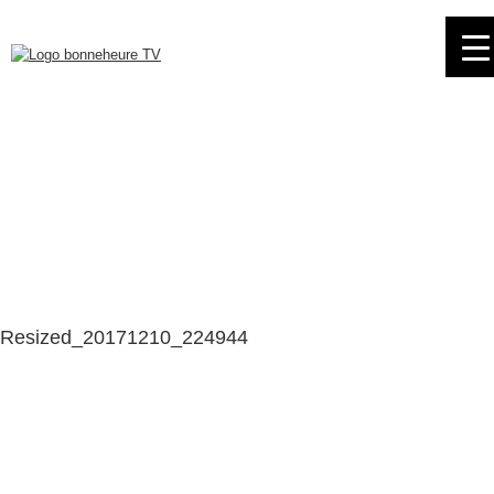
Skip
to
navigation
Skip
to
content
Resized_20171210_224944