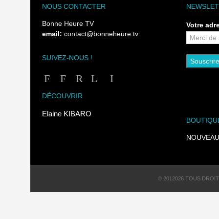
NOUS CONTACTER
NEWSLET
Bonne Heure TV
Votre adr
email:
contact@bonneheure.tv
SUIVEZ-NOUS !
DÉCOUVRIR
Elaine KIBARO
BOUTIQU
NOUVEAU !
© 2012026 TOUS DROI