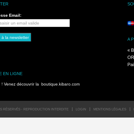
TER
SO
esse Email:
A 
« B
ORI
Pai
E EN LIGNE
 Venez découvrir la
boutique.kibaro.com
TS RÉSERVÉS - REPRODUCTION INTERDITE
LOGIN
MENTIONS LÉGALES