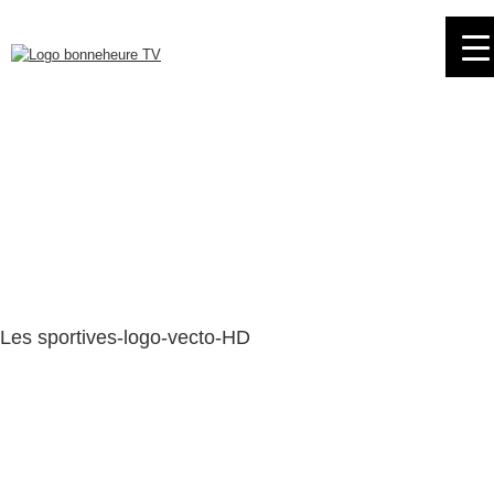
Skip
to
navigation
Skip
to
content
Les sportives-logo-vecto-HD