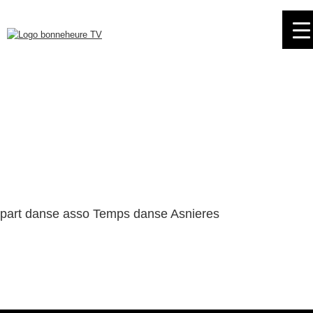
Skip
to
navigation
Skip
to
content
part danse asso Temps danse Asnieres