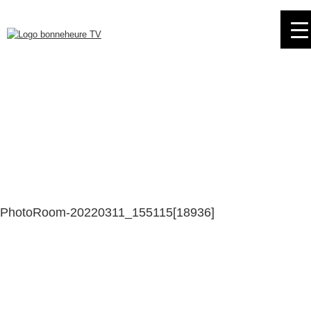
Skip
to
navigation
Skip
to
content
PhotoRoom-20220311_155115[18936]