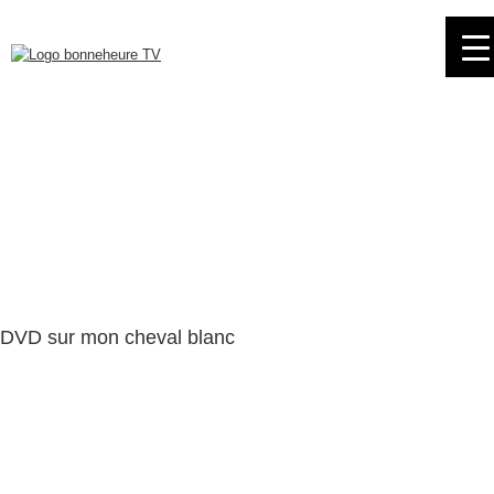
Skip
to
navigation
Skip
to
content
DVD sur mon cheval blanc