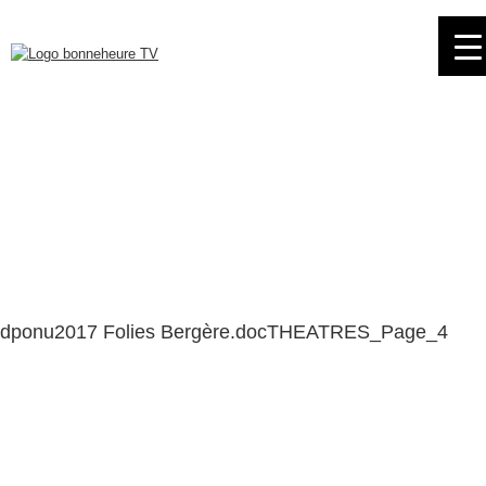
Skip
to
navigation
Skip
to
content
dponu2017 Folies Bergère.docTHEATRES_Page_4