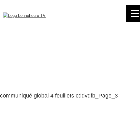
Skip
to
navigation
Skip
to
content
communiqué global 4 feuillets cddvdfb_Page_3