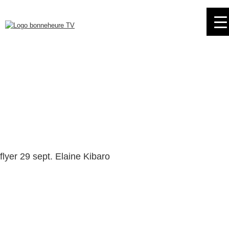
Skip
to
navigation
Skip
to
content
flyer 29 sept. Elaine Kibaro