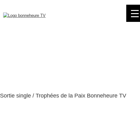
Skip
to
navigation
Skip
to
content
Sortie single / Trophées de la Paix Bonneheure TV