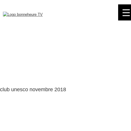
Skip
to
navigation
Skip
to
content
club unesco novembre 2018