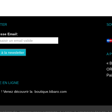
TER
SO
esse Email:
A 
« B
ORI
Pai
E EN LIGNE
 Venez découvrir la
boutique.kibaro.com