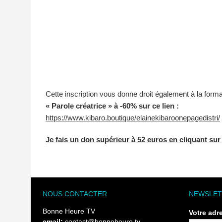
Cette inscription vous donne droit également à la forma
« Parole créatrice » à -60% sur ce lien :
https://www.kibaro.boutique/elainekibaroonepagedistri/
Je fais un don supérieur à 52 euros en cliquant sur 
NOUS CONTACTER
NEWSLET
Bonne Heure TV
Votre adr
email:
contact@bonneheure.tv