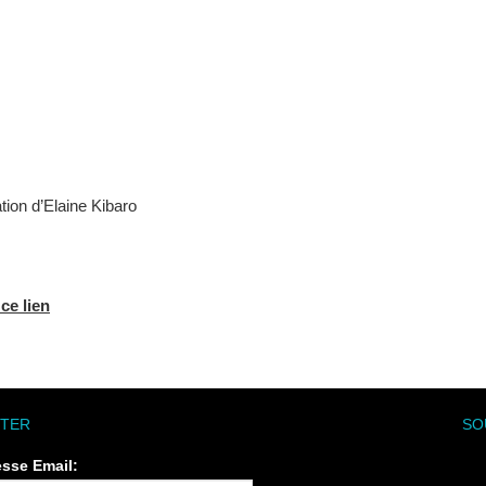
tion d’Elaine Kibaro
ce lien
TER
SO
esse Email: