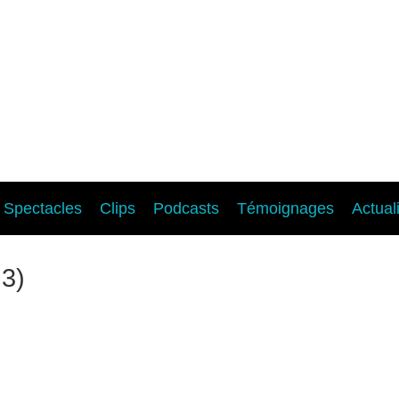
Spectacles
Clips
Podcasts
Témoignages
Actual
 3)