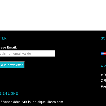
TER
SO
esse Email:
A 
« B
ORI
Pai
E EN LIGNE
 Venez découvrir la
boutique.kibaro.com