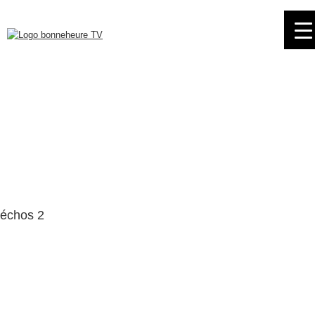
Skip
to
navigation
Skip
to
content
échos 2