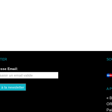
TER
SO
esse Email:
A 
« B
ORI
Pai