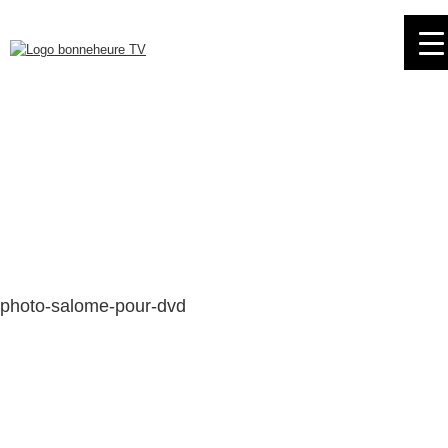
Skip
to
navigation
Skip
to
content
photo-salome-pour-dvd