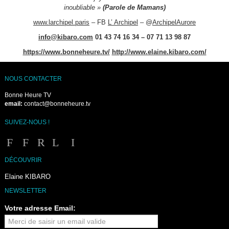
inoubliable »
(Parole de Mamans)
www.larchipel.paris
– FB
L’ Archipel
– @
ArchipelAurore
info@kibaro.com
01 43 74 16 34 – 07 71 13 98 87
https://www.bonneheure.tv/
http://www.elaine.kibaro.com/
NOUS CONTACTER
Bonne Heure TV
email:
contact@bonneheure.tv
SUIVEZ-NOUS !
DÉCOUVRIR
Elaine KIBARO
NEWSLETTER
Votre adresse Email: