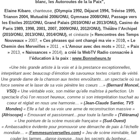
blanc, les Autoroutes de la la Paix”,
Elaine Kibaro
, chanteuse,
(Olympia 1992, Déjazet 1994, Trévise 1995,
Trianon 2004, Mutualité 2006/ONU, Gymnase 2008/ONU, Passage vers
les Etoiles 2011/ONU, Grand Palais (2010/ONU et 2013/ONU), Casino de
Paris 1989, 1998, 2001, 2007, 2009/ONU, 2012/ONU), Théâtre l’Archipel
(2010/ONU, 2013/ONU, 2014/ONU),
et cinéaste (
« Rencontres des Temps
Nouveaux »
2007,
« Ces phrases qui ont changé ma vie »
201
0, « Le
Chemin des Merveilles
»
2011 ,
« L’Amour avec des mots »
2012,
« Paix
»
2013,
« Naissances »
2014),
a créé la WebTV Radio consacrée à
l’éducation à la paix :
www.Bonneheure.tv
«Une très grande artiste à la voix et à la prestance exceptionnelles,
interprétant avec beaucoup d’émotion de savoureux textes criants de vérité.
Une grande dame de la chanson aux textes envoûtants…un spectacle où sa
force sereine et le laser de sa voix pénètre les coeurs …»
(Bernard Moncel,
VSD)
« Une véritable voix, son métier qu’elle maîtrise à perfection. Un
spectacle d’où l’on ressort heureux, comme si son interprétation touchait au
coeur et réglait en nous une harmonie… »
(Jean-Claude Santier, TV5
Mondes)
« Elle a fait de sa voix une arme de reconstruction massive »
(Afriscope)
« Emouvant et passionnant…pour toute la famille »
(Télérama)
« Une pointure de la scène musicale française »
(Sud-Ouest)
« Ambassadrice évidente pour promouvoir une démarche de paix à l’échelle
mondiale… » (
Femmesuniverselles.com
)
« Jeu de scène inimitable, fait
couler les larmes…danse joyeuse…tous les secrets du bonheur…