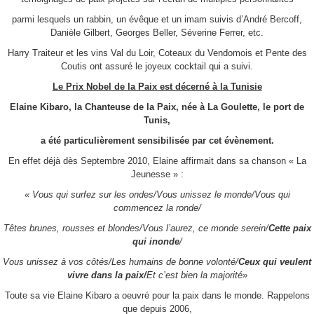
parmi lesquels un rabbin, un évêque et un imam suivis d’André Bercoff,
Danièle Gilbert, Georges Beller, Séverine Ferrer, etc.
Harry Traiteur et les vins Val du Loir, Coteaux du Vendomois et Pente des
Coutis ont assuré le joyeux cocktail qui a suivi.
Le Prix Nobel de la Paix est décerné à la Tunisie
Elaine Kibaro, la Chanteuse de la Paix, née à La Goulette, le port de
Tunis,
a été particulièrement sensibilisée par cet évènement.
En effet déjà dès Septembre 2010, Elaine affirmait dans sa chanson « La
Jeunesse » :
« Vous qui surfez sur les ondes/Vous unissez le monde/Vous qui
commencez la ronde/
Têtes brunes, rousses et blondes/Vous l’aurez, ce monde serein/
Cette paix
qui inonde
/
Vous unissez à vos côtés/Les humains de bonne volonté/
Ceux qui veulent
vivre dans la paix/
Et c’est bien la majorité»
Toute sa vie Elaine Kibaro a oeuvré pour la paix dans le monde. Rappelons
que depuis 2006,