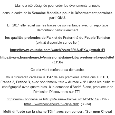
Elaine a été désignée pour créer les évènements annuels
dans le cadre de la
Semaine Mondiale pour le Désarmement parrainée
par l’ONU.
En 2014 elle repart sur les traces de son enfance avec un reportage
démontrant particulièrement
les qualités profondes de Paix et de Fraternité du Peuple Tunisien
(extrait disponible sur ce lien)
https://www.youtube.com/watch?v=qz6R4A-rEXw
(extrait 4’)
https://www.bonneheure.tv/emissions/elaine-kibaro-retour-a-la-goulette/
(33’36)
Ce prix vient renforcer sa démarche.
Vous trouverez ci-dessous
1’47
de ses premières émissions sur
TF1,
France 2, France 3,
avec son fameux titre
« Aurore »
N°1 dans les clubs et
chorégraphié avec quatre bras à la demande d’André Blanc, producteur de
l’émission Découvertes sur TF1:
https://www.bonneheure.tv/clips/elaine-kibaro-sur-tf1-f2-f3-147/
(1’47)
https://www.bonneheure.tv/clips/708/
(36’34)
Multi diffusée sur la chaine
Télif
avec son concert “Sur mon Cheval