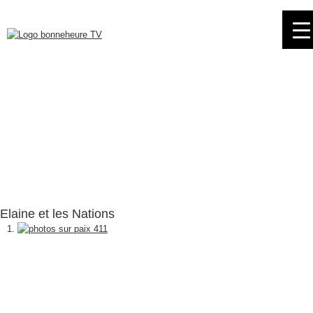
Skip
to
navigation
Skip
to
content
Elaine et les Nations