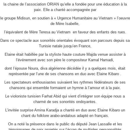
la chaine de l’association ORIAN qu’elle a fondée pour une éducation à la
paix. Elle a chanté accompagnée par
le groupe Midisun, en soutien à « Urgence Humanitaire au Vietnam » l’oeuvre
de Mère Isabelle,
l’équivalent de Mère Teresa au Vietnam en faveur des enfants des rues.
Dans ce spectacle aux sonorités orientales évoquant son parcours depuis sa
Tunisie natale jusqu’en France,
Elaine était habillée par la styliste haute couture Majda venue assister à
l’événement avec son père le compositeur Kamal Hamadi,
dont l’épouse Noura, diva algérienne décédée il y a quelques mois, était
représentée par l’une de ses chansons en duo avec Elaine Kibaro .
Les spectateurs enthousiastes suivaient les rythmes fédérateurs de ses
chansons qui ensemble formaient un hymne à l’amour et à la paix.
Le violoniste tunisien Farhat Abid qui vient d’intégrer son équipe nous a
charmé de ses sonorités ondoyantes.
L’invitée surprise Amina Karadja a chanté en duo avec Elaine Kibaro un
chant du folklore arabo-andalous adapté en français.
On a noté la présence dans le public du député Jean Lassalle et les
témoignages de paix projetés sur l’écran de multiples personnalités