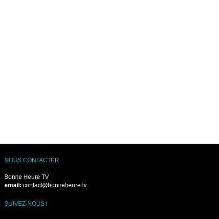
NOUS CONTACTER
Bonne Heure TV
email:
contact@bonneheure.tv
SUIVEZ-NOUS !