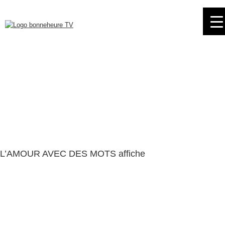
Skip
to
navigation
Skip
to
content
L’AMOUR AVEC DES MOTS affiche