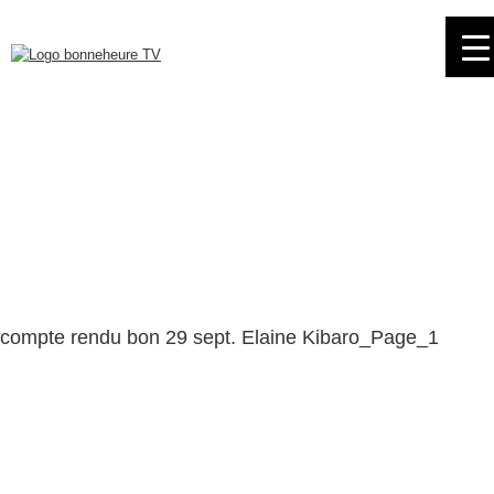
Skip
to
navigation
Skip
to
content
compte rendu bon 29 sept. Elaine Kibaro_Page_1